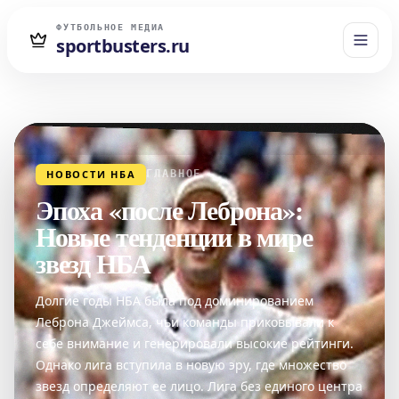
ФУТБОЛЬНОЕ МЕДИА
sportbusters.ru
НОВОСТИ НБА
ГЛАВНОЕ
Эпоха «после Леброна»:
Новые тенденции в мире
звезд НБА
Долгие годы НБА была под доминированием
Леброна Джеймса, чьи команды приковывали к
себе внимание и генерировали высокие рейтинги.
Однако лига вступила в новую эру, где множество
звезд определяют ее лицо. Лига без единого центра