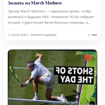
Засиять на March Madness
Турнир March Madness — идеальное время, чтобы
заглянуть в будущее НБА. Чемпионат NCAA собирает
лучшие студенческие баскетбольные команды, а
значит, и самых талантливых игроков. В прошлом
году, на March Madness 2025, Купер Флэгг
11 июля 2026 г. · Филипп Радмиров
1 МИН
доминировал в составе "Дьюк", приведя команду в
Финал Четырех. Он