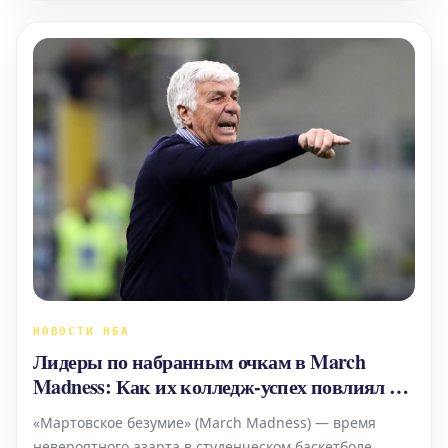
сантиметрово
НОВОСТИ НБА
Лидеры по набранным очкам в March
Madness: Как их колледж-успех повлиял на
карьеру в НБА?
«Мартовское безумие» (March Madness) — время
невероятного азарта в студенческом баскетболе.