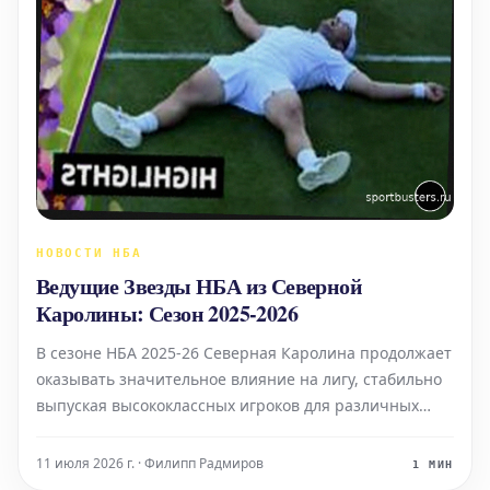
НОВОСТИ НБА
Ведущие Звезды НБА из Северной
Каролины: Сезон 2025-2026
В сезоне НБА 2025-26 Северная Каролина продолжает
оказывать значительное влияние на лигу, стабильно
выпуская высококлассных игроков для различных
команд. Поток баскетбольных талантов из этого штата
остается мощным: от динамичного атакующего
11 июля 2026 г. · Филипп Радмиров
1 МИН
защитника в Шарлотт до внушительного 218-