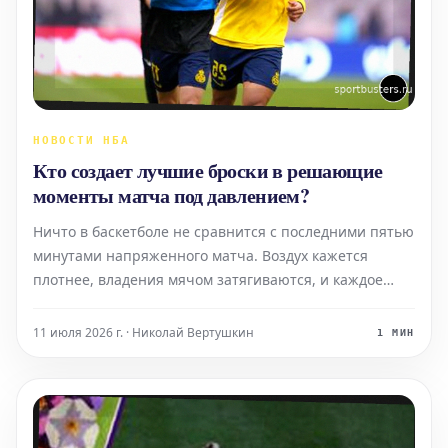
НОВОСТИ НБА
Кто создает лучшие броски в решающие
моменты матча под давлением?
Ничто в баскетболе не сравнится с последними пятью
минутами напряженного матча. Воздух кажется
плотнее, владения мячом затягиваются, и каждое
защитное переключение имеет значение. Как
заядлый поклонник НБА, я могу с уверенностью
11 июля 2026 г. · Николай Вертушкин
1 МИН
сказать: именно в клатче (решающие моменты игры)
хорошие создател