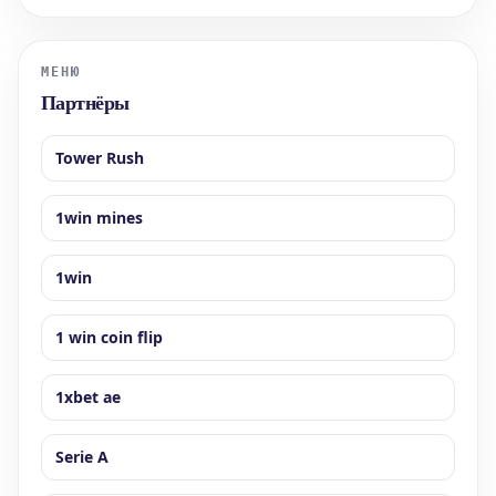
«Челси». «Когда я уходил из «Реала», я подписал соглашение с
«Манчестер Юна
МЕНЮ
Партнёры
Tower Rush
1win mines
1win
1 win coin flip
1xbet ae
Serie A