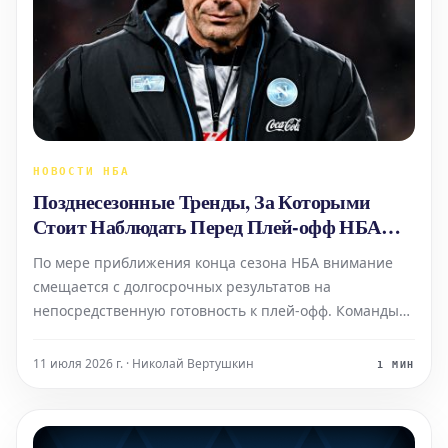
НОВОСТИ НБА
Позднесезонные Тренды, За Которыми
Стоит Наблюдать Перед Плей-офф НБА
2026
По мере приближения конца сезона НБА внимание
смещается с долгосрочных результатов на
непосредственную готовность к плей-офф. Команды
активно корректируют ротации, управляют
нагрузками игроков и готовятся к успешному
11 июля 2026 г. · Николай Вертушкин
1 МИН
выступлению в постсезоне. На этом этапе именно
тонкие, позднесезонные тенденци