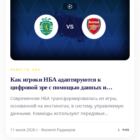
НОВОСТИ НБА
Как игроки НБА адаптируются к
цифровой эре с помощью данных и
изменений в образе жизни
Современная НБА трансформировалась из игры,
основанной на инстинктах, в систему, управляемую
данными. Команды используют передовые
инструменты отслеживания, которые фиксируют
скорость игроков, пройденное расстояние, качество
11 июля 2026 г. · Филипп Радмиров
1 МИН
бросков и расположение на площадке при каждом