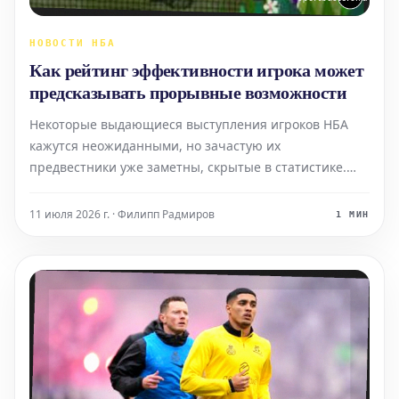
НОВОСТИ НБА
Как рейтинг эффективности игрока может
предсказывать прорывные возможности
Некоторые выдающиеся выступления игроков НБА
кажутся неожиданными, но зачастую их
предвестники уже заметны, скрытые в статистике.
Одним из таких показателей является рейтинг
эффективности игрока (PER). Хотя он не идеален и не
11 июля 2026 г. · Филипп Радмиров
1 МИН
может объяснить всё происходящее на площадке, PER
полезен тем, что об