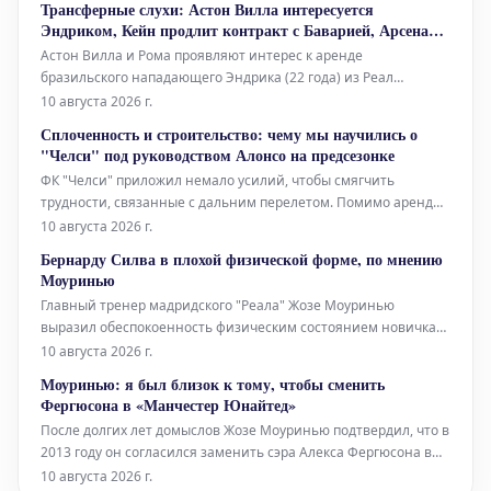
Трансферные слухи: Астон Вилла интересуется
предложения о привлечении частных инвестиций.
Эндриком, Кейн продлит контракт с Баварией, Арсенал
Инфантино подвергся пристал
контактирует с Барколой
Астон Вилла и Рома проявляют интерес к аренде
бразильского нападающего Эндрика (22 года) из Реал
Мадрида. Ожидается, что нападающий сборной Англии Гарри
10 августа 2026 г.
Кейн (33 года) продлит контракт с Баварией до 2029 года.
Сплоченность и строительство: чему мы научились о
Арсенал вступил в контакт с представителями Брэдли
"Челси" под руководством Алонсо на предсезонке
Барколы (23 года), пытаясь перех
ФК "Челси" приложил немало усилий, чтобы смягчить
трудности, связанные с дальним перелетом. Помимо аренды
частного самолета Airbus A340, клуб немедленно перевел
10 августа 2026 г.
игроков на сиднейское время и рекомендовал им спать после
Бернарду Силва в плохой физической форме, по мнению
еды во время перелета, который включал остановку в
Моуринью
Международном аэропорту
Главный тренер мадридского "Реала" Жозе Моуринью
выразил обеспокоенность физическим состоянием новичка
команды Бернарду Силвы, заявив, что португалец вернулся к
10 августа 2026 г.
предсезонным тренировкам "в плохой физической форме".
Моуринью: я был близок к тому, чтобы сменить
Силва, перешедший в стан "сливочных" на правах свободного
Фергюсона в «Манчестер Юнайтед»
агента после истечения кон
После долгих лет домыслов Жозе Моуринью подтвердил, что в
2013 году он согласился заменить сэра Алекса Фергюсона в
«Манчестер Юнайтед», но затем передумал и вернулся в
10 августа 2026 г.