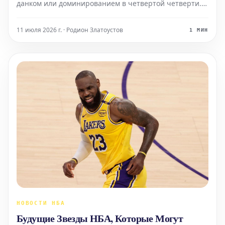
данком или доминированием в четвертой четверти.
Однако более глубокая история НБА обычно
раскрывается в цифрах. За каждым громким
11 июля 2026 г. · Родион Златоустов
1 МИН
выступлением стоит массив данных, который
объясняет, как игрок влияе
НОВОСТИ НБА
Будущие Звезды НБА, Которые Могут