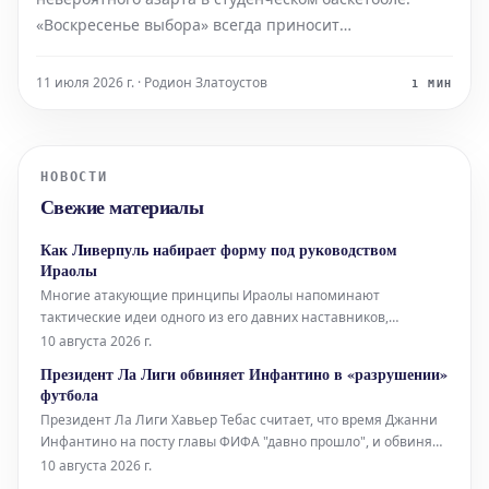
«Воскресенье выбора» всегда приносит
непредсказуемость, которая является визитной
карточкой турнира. Одно неожиданное поражение
11 июля 2026 г. · Родион Златоустов
1 МИН
может изменить судьбу целого региона. Три недели
блестящей игры способны в
НОВОСТИ
Свежие материалы
Как Ливерпуль набирает форму под руководством
Ираолы
Многие атакующие принципы Ираолы напоминают
тактические идеи одного из его давних наставников,
бывшего тренера «Лидс Юнайтед» Марсело Бьелсы.
10 августа 2026 г.
Аргентинец тренировал Ираолу в «Атлетик Бильбао» с 2011
Президент Ла Лиги обвиняет Инфантино в «разрушении»
по 2013 год, и в интервью Sky Sports в 2023 году тренер
футбола
«Ливерпуля» признал это влияние. «Я исполь
Президент Ла Лиги Хавьер Тебас считает, что время Джанни
Инфантино на посту главы ФИФА "давно прошло", и обвиняет
его в "разрушении самой сути" футбола. Критика прозвучала
10 августа 2026 г.
на фоне растущего давления из-за проваленного