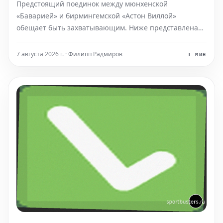
Предстоящий поединок между мюнхенской
«Баварией» и бирмингемской «Астон Виллой»
обещает быть захватывающим. Ниже представлена
вся необходимая информация для полного
погружения в предматчевую атмосферу. Составы
7 августа 2026 г. · Филипп Радмиров
1 МИН
команд «Бавария»: (ожидаемые составы будут
опубликованы ближе к матчу, но о