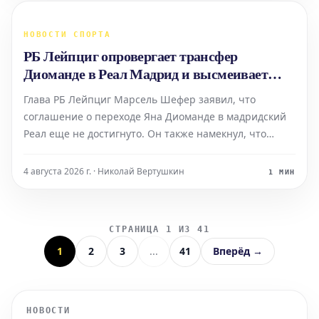
НОВОСТИ СПОРТА
РБ Лейпциг опровергает трансфер
Диоманде в Реал Мадрид и высмеивает
Романо за преждевременное "Here We Go"
Глава РБ Лейпциг Марсель Шефер заявил, что
соглашение о переходе Яна Диоманде в мадридский
Реал еще не достигнуто. Он также намекнул, что
известный журналист Фабрицио Романо поторопился
с объявлением о трансфере, используя свою
4 августа 2026 г. · Николай Вертушкин
1 МИН
фирменную фразу "Here We Go".
СТРАНИЦА 1 ИЗ 41
1
2
3
...
41
Вперёд →
НОВОСТИ