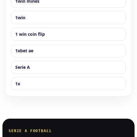
1win mines
1win
1 win coin flip
1xbet ae
Serie A
1x
SERIE A FOOTBALL