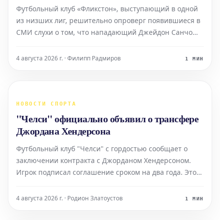
Футбольный клуб «Фликстон», выступающий в одной
из низших лиг, решительно опроверг появившиеся в
СМИ слухи о том, что нападающий Джейдон Санчо
проходил просмотр в их команде. Сообщения о
возможном присоединении Санчо к «Фликстону»
4 августа 2026 г. · Филипп Радмиров
1 МИН
появились после того, как игрок остался без клуба,
покинув
НОВОСТИ СПОРТА
"Челси" официально объявил о трансфере
Джордана Хендерсона
Футбольный клуб "Челси" с гордостью сообщает о
заключении контракта с Джорданом Хендерсоном.
Игрок подписал соглашение сроком на два года. Этот
переход состоялся после того, как Хендерсон покинул
ряды клуба "Брентфорд".
4 августа 2026 г. · Родион Златоустов
1 МИН