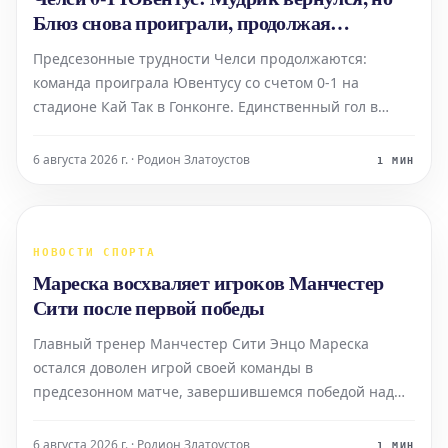
Блюз снова проиграли, продолжая
предсезонные неудачи
Предсезонные трудности Челси продолжаются:
команда проиграла Ювентусу со счетом 0-1 на
стадионе Кай Так в Гонконге. Единственный гол в
матче забил Эдон Жегрова. Возвращение Михаила
Мудрика в состав не смогло переломить ход игры.
6 августа 2026 г. · Родион Златоустов
1 МИН
Несмотря на его участие, лондонский клуб вновь
продемонстрир
НОВОСТИ СПОРТА
Мареска восхваляет игроков Манчестер
Сити после первой победы
Главный тренер Манчестер Сити Энцо Мареска
остался доволен игрой своей команды в
предсезонном матче, завершившемся победой над
сборной звезд К-лиги.
6 августа 2026 г. · Родион Златоустов
1 МИН