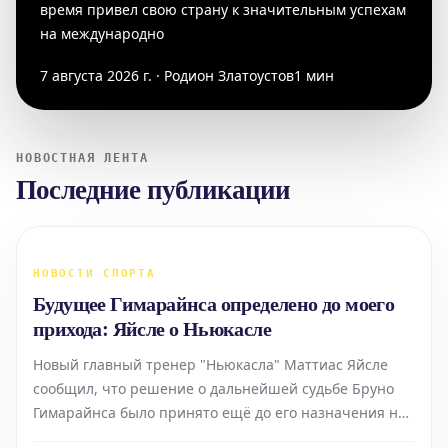
время привел свою страну к значительным успехам
на международно
7 августа 2026 г. · Родион Златоустов
1 мин
НОВОСТНАЯ ЛЕНТА
Последние публикации
НОВОСТИ СПОРТА
Будущее Гимарайнса определено до моего
прихода: Яйсле о Ньюкасле
Новый главный тренер "Ньюкасла" Маттиас Яйсле
сообщил, что решение о дальнейшей судьбе Бруно
Гимарайнса было принято ещё до его назначения на
пост. По словам Яйсле, у него не было возможности