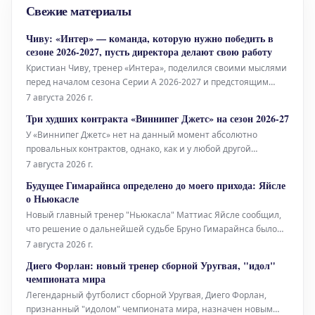
Свежие материалы
Чиву: «Интер» — команда, которую нужно победить в
сезоне 2026-2027, пусть директора делают свою работу
Кристиан Чиву, тренер «Интера», поделился своими мыслями
перед началом сезона Серии А 2026-2027 и предстоящим
предсезонным товарищеским матчем против
7 августа 2026 г.
принципиального соперника «Ювентуса». Он уверен, что
Три худших контракта «Виннипег Джетс» на сезон 2026-27
«нерадзурри» являются «командой, которую нужно победить»
У «Виннипег Джетс» нет на данный момент абсолютно
в новом сезоне.
провальных контрактов, однако, как и у любой другой
команды, имеется несколько вариантов, которые можно
7 августа 2026 г.
назвать неоптимальными. В этой статье мы рассмотрим три
Будущее Гимарайнса определено до моего прихода: Яйсле
наименее выгодных соглашения, которые могут стать
о Ньюкасле
потенциальной проблемой для команд
Новый главный тренер "Ньюкасла" Маттиас Яйсле сообщил,
что решение о дальнейшей судьбе Бруно Гимарайнса было
принято ещё до его назначения на пост. По словам Яйсле, у
7 августа 2026 г.
него не было возможности повлиять на это решение.
Диего Форлан: новый тренер сборной Уругвая, "идол"
чемпионата мира
Легендарный футболист сборной Уругвая, Диего Форлан,
признанный "идолом" чемпионата мира, назначен новым