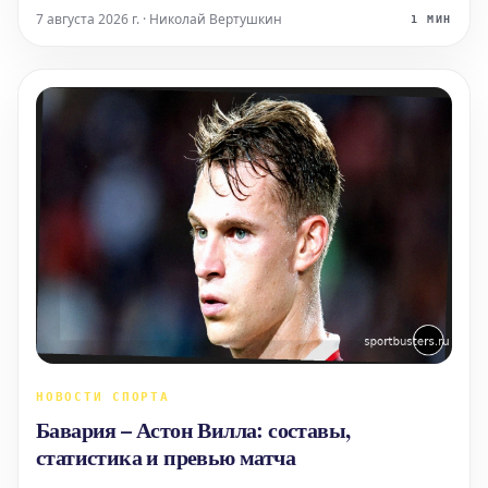
повлиять на это решение.
7 августа 2026 г. · Николай Вертушкин
1 МИН
НОВОСТИ СПОРТА
Бавария – Астон Вилла: составы,
статистика и превью матча