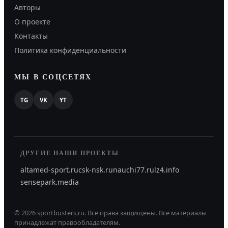
Авторы
О проекте
Контакты
Политика конфиденциальности
МЫ В СОЦСЕТЯХ
TG
VK
YT
ДРУГИЕ НАШИ ПРОЕКТЫ
altamed-sport.ru
csk-nsk.ru
nauchi77.ru
lz4.info
sensepark.media
©
2026
sportbusters.ru
.
Все права защищены.
Все материалы
принадлежат правообладателям.