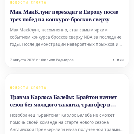
НОВОСТИ СПОРТА
Мак МакКлунг переходит в Европу после
трех побед на конкурсе бросков сверху
Мак МакКлунг, несомненно, стал самым ярким
событием конкурса бросков сверху NBA за последние
годы. После демонстрации невероятных прыжков и
креативности, редко встречающихся в этом
соревновании, игрок решил не участвовать в
7 августа 2026 г. · Филипп Радмиров
1 МИН
четвертый раз подряд в прошлом году. Однако,
несмотря на то, что МакКлу
НОВОСТИ СПОРТА
Травма Карлоса Балебы: Брайтон начнет
сезон без молодого таланта, трансфер в
Манчестер Юнайтед исключен
Новобранец "Брайтона" Карлос Балеба не сможет
помочь своей команде на старте нового сезона
Английской Премьер-лиги из-за полученной травмы.