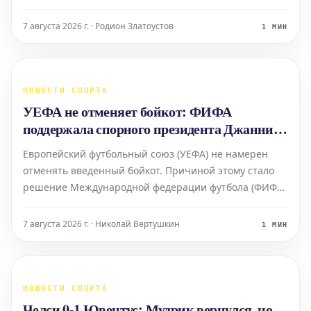
Это досадное известие для клуба и самого молодого
игрока, поскольку оно также ставит крест на
7 августа 2026 г. · Родион Златоустов
1 МИН
потенциальном переходе Балебы в "Манчестер
Юнайтед", сл
НОВОСТИ СПОРТА
УЕФА не отменяет бойкот: ФИФА
поддержала спорного президента Джанни
Инфантино
Европейский футбольный союз (УЕФА) не намерен
отменять введенный бойкот. Причиной этому стало
решение Международной федерации футбола (ФИФА)
поддержать действующего президента Джанни
Инфантино, чье положение вызывает множество
7 августа 2026 г. · Николай Вертушкин
1 МИН
вопросов. ФИФА необходимо продемонстрировать
более убедительны
НОВОСТИ СПОРТА
Челси 0-1 Ювентус: Мудрик вернулся, но