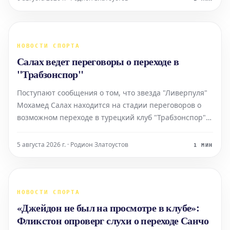
НОВОСТИ СПОРТА
Салах ведет переговоры о переходе в
"Трабзонспор"
Поступают сообщения о том, что звезда "Ливерпуля"
Мохамед Салах находится на стадии переговоров о
возможном переходе в турецкий клуб "Трабзонспор".
Эта новость вызвала значительный интерес в
футбольных кругах. Если переход состоится, это
5 августа 2026 г. · Родион Златоустов
1 МИН
ознаменует для египетского нападающего выход на
нов
НОВОСТИ СПОРТА
«Джейдон не был на просмотре в клубе»:
Фликстон опроверг слухи о переходе Санчо