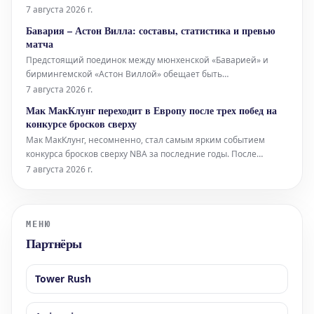
главным тренером национальной команды. Этот шаг
7 августа 2026 г.
знаменует собой новую главу в карьере выдающегося игрока,
Бавария – Астон Вилла: составы, статистика и превью
который в свое время привел свою страну к значительным
матча
успехам на международно
Предстоящий поединок между мюнхенской «Баварией» и
бирмингемской «Астон Виллой» обещает быть
захватывающим. Ниже представлена вся необходимая
7 августа 2026 г.
информация для полного погружения в предматчевую
Мак МакКлунг переходит в Европу после трех побед на
атмосферу. Составы команд «Бавария»: (ожидаемые составы
конкурсе бросков сверху
будут опубликованы ближе к матчу, но о
Мак МакКлунг, несомненно, стал самым ярким событием
конкурса бросков сверху NBA за последние годы. После
демонстрации невероятных прыжков и креативности, редко
7 августа 2026 г.
встречающихся в этом соревновании, игрок решил не
участвовать в четвертый раз подряд в прошлом году. Однако,
несмотря на то, что МакКлу
МЕНЮ
Партнёры
Tower Rush