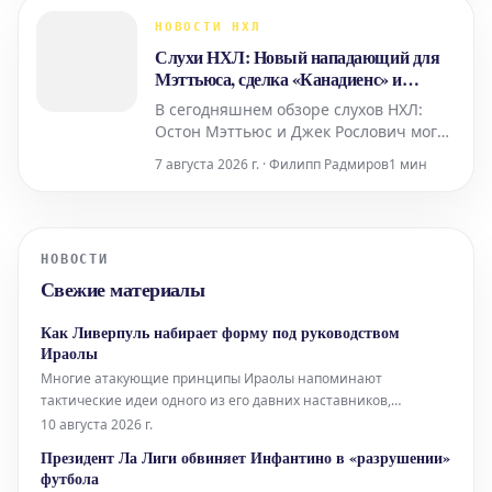
МакКенна, уже не оправдались,
давайте посмотрим на...
НОВОСТИ НХЛ
Слухи НХЛ: Новый нападающий для
Мэттьюса, сделка «Канадиенс» и
потеря «Спортнет»
В сегодняшнем обзоре слухов НХЛ:
Остон Мэттьюс и Джек Рослович могли
бы стать интересным сочетанием для
7 августа 2026 г. · Филипп Радмиров
1 мин
«Торонто Мэйпл Лифс» в этом сезоне.
Тем временем, «Монреаль Канадиенс»
сохраняют терпение в отношении
возможных обменов...
НОВОСТИ
Свежие материалы
Как Ливерпуль набирает форму под руководством
Ираолы
Многие атакующие принципы Ираолы напоминают
тактические идеи одного из его давних наставников,
бывшего тренера «Лидс Юнайтед» Марсело Бьелсы.
10 августа 2026 г.
Аргентинец тренировал Ираолу в «Атлетик Бильбао» с 2011
Президент Ла Лиги обвиняет Инфантино в «разрушении»
по 2013 год, и в интервью Sky Sports в 2023 году тренер
футбола
«Ливерпуля» признал это влияние. «Я исполь