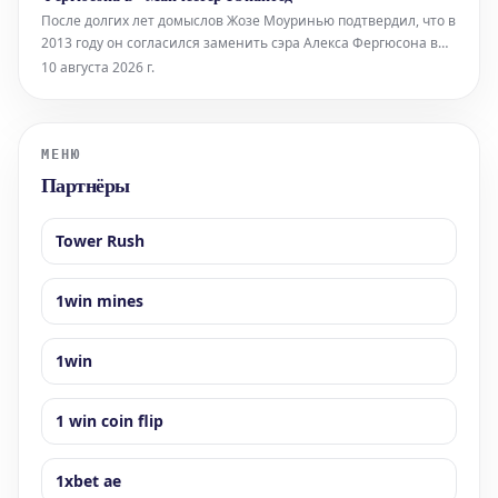
агента после истечения кон
После долгих лет домыслов Жозе Моуринью подтвердил, что в
2013 году он согласился заменить сэра Алекса Фергюсона в
«Манчестер Юнайтед», но затем передумал и вернулся в
10 августа 2026 г.
«Челси». «Когда я уходил из «Реала», я подписал соглашение с
«Манчестер Юна
МЕНЮ
Партнёры
Tower Rush
1win mines
1win
1 win coin flip
1xbet ae