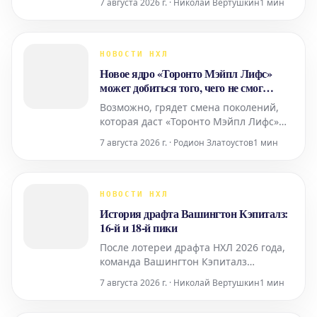
7 августа 2026 г. · Николай Вертушкин
1 мин
другой команды, имеется несколько
вариантов, которые можно назвать
неоптимальными. В этой статье мы
рассмотрим три наименее выгодных
НОВОСТИ НХЛ
соглашения, которые могут стать
Новое ядро «Торонто Мэйпл Лифс»
потенциальной проблемой для команд
может добиться того, чего не смог
Мэттьюс
Возможно, грядет смена поколений,
которая даст «Торонто Мэйпл Лифс»
лучший шанс положить конец почти
7 августа 2026 г. · Родион Златоустов
1 мин
шестидесятилетнему ожиданию Кубка
Стэнли. Ядро команды, возглавляемое
Остоном Мэттьюсом, за долгие годы
своего существования так и не смогло
НОВОСТИ НХЛ
привести команду к заветному
История драфта Вашингтон Кэпиталз:
трофею. Однако, перспек
16-й и 18-й пики
После лотереи драфта НХЛ 2026 года,
команда Вашингтон Кэпиталз
получила 16-й и 18-й пики в общем
7 августа 2026 г. · Николай Вертушкин
1 мин
зачете. С учетом того, что надежды на
получение такого игрока, как Гэвин