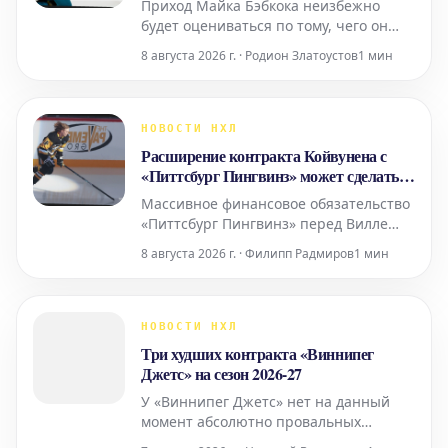
Приход Майка Бэбкока неизбежно
будет оцениваться по тому, чего он
сможет добиться от Коннора
8 августа 2026 г. · Родион Златоустов
1 мин
Макдэвида и Леона Драйзайтля.
Однако некоторые игроки «Эдмонтон
Ойлерз», которые могут получить
наибольшую пользу от смены
НОВОСТИ НХЛ
тренера, находятся гораздо ниже в
Расширение контракта Койвунена с
командной иерархии. Бэбкок сделал
«Питтсбург Пингвинз» может сделать
увели
Джастина Бразо эквивалентным
Массивное финансовое обязательство
«Питтсбург Пингвинз» перед Вилле
Койвуненом может в конечном итоге
8 августа 2026 г. · Филипп Радмиров
1 мин
заставить Кайла Дубаса принять еще
одно решение, и обмен Джастина
Бразо может оказаться самым
простым решением. «Питтсбург»
НОВОСТИ НХЛ
подписал Койвунена 6 августа на
Три худших контракта «Виннипег
восемь лет и 32 миллиона доллар
Джетс» на сезон 2026-27
У «Виннипег Джетс» нет на данный
момент абсолютно провальных
контрактов, однако, как и у любой