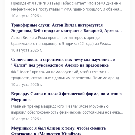
Президент Ла Лиги Хавьер Тебас считает, что время Джанни
Инфантино на посту главы ФИФА "давно прошло", и обвиняет
его в "разрушении самой сути" футбола. Критика прозвучала
10 августа 2026 г.
на фоне растущего давления из-за проваленного
Трансферные слухи: Астон Вилла интересуется
предложения о привлечении частных инвестиций.
Эндриком, Кейн продлит контракт с Баварией, Арсенал
Инфантино подвергся пристал
контактирует с Барколой
Астон Вилла и Рома проявляют интерес к аренде
бразильского нападающего Эндрика (22 года) из Реал
Мадрида. Ожидается, что нападающий сборной Англии Гарри
10 августа 2026 г.
Кейн (33 года) продлит контракт с Баварией до 2029 года.
Сплоченность и строительство: чему мы научились о
Арсенал вступил в контакт с представителями Брэдли
"Челси" под руководством Алонсо на предсезонке
Барколы (23 года), пытаясь перех
ФК "Челси" приложил немало усилий, чтобы смягчить
трудности, связанные с дальним перелетом. Помимо аренды
частного самолета Airbus A340, клуб немедленно перевел
10 августа 2026 г.
игроков на сиднейское время и рекомендовал им спать после
Бернарду Силва в плохой физической форме, по мнению
еды во время перелета, который включал остановку в
Моуринью
Международном аэропорту
Главный тренер мадридского "Реала" Жозе Моуринью
выразил обеспокоенность физическим состоянием новичка
команды Бернарду Силвы, заявив, что португалец вернулся к
10 августа 2026 г.
предсезонным тренировкам "в плохой физической форме".
Моуринью: я был близок к тому, чтобы сменить
Силва, перешедший в стан "сливочных" на правах свободного
Фергюсона в «Манчестер Юнайтед»