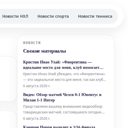
Новости НХЛ
Новости спорта
Новости тенниса
НОВОСТИ
Свежие материалы
Кристин Инао Улай: «Фиорентина —
идеальное место для меня, клуб помогает
молодым игрокам расти»
Кристин Инао Улай убежден, что «Фиорентина»
— это «идеальное место для меня, так как клуб
развивает молодых игроков», и он «ухватился за
6 августа 2026 г.
возможность» перейти из «Трабзонспора».
Видео: Обзор матчей Челси 0-1 Ювентус и
Ивуарийский международный игрок этим летом
Милан 1-1 Интер
выступал на Чемпионате мира 2026 года в США,
Представляем вашему вниманию видеообзор
Канаде и Мексике, а затем
товарищеских матчей, состоявшихся сегодня.
Ювентус одержал победу над Челси со счетом
6 августа 2026 г.
1:0, а Милан и Интер поделили очки в Перте.
Кэмерон Норри выходит в 1/16 финала