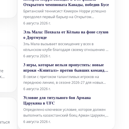
Челси 0-1 Ювентус В Гонконге Ювентус добился
.
Открытого чемпионата Канады, победив Бусе
впечатляющей победы над амбициозным Челси.
Британский теннисист Кэмерон Норри успешно
Единственный гол в матч
преодолел первый барьер на Открытом
чемпионате Канады, одержав убедительную
6 августа 2026 г.
победу в двух сетах над своим соперником
Эль Мала: Похвала от Кёльна на фоне слухов
Игнасио Бусе. Этот успех гарантировал ему место
о Дортмунде
в 1/16 финала турнира.
Эль Мала вызывает восхищение у всех в
кёльнском клубе благодаря своему отношению к
делу, несмотря на многочисленные слухи,
6 августа 2026 г.
циркулирующие вокруг его будущего.
3 игры, которые нельзя пропустить: новые
игроки «Кэпиталз» против бывших команд в
те
сезоне 2026-27
х
В связи с притоком талантливых игроков на
переднюю линию, в сезоне 2026-27 для новых
нападающих «Вашингтон Кэпиталз» Джордана
6 августа 2026 г.
Киру, Буна Дженнера и Алекса Тача намечено
Условие для титульного боя Армана
несколько особенных матчей. Эти игры станут
Царукяна в UFC
возможностью для игроков встретиться со
Определено ключевое условие, которое должен
своими бывшими командами.
выполнить казахстанский боец Арман Царукян,
чтобы претендовать на бой за титул чемпиона
аться
6 августа 2026 г.
UFC. По информации, появившейся в