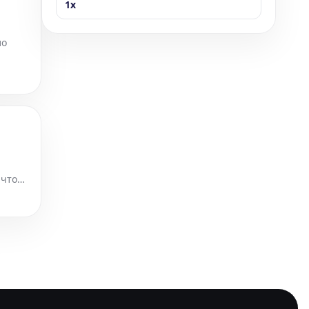
1x
ло
 что