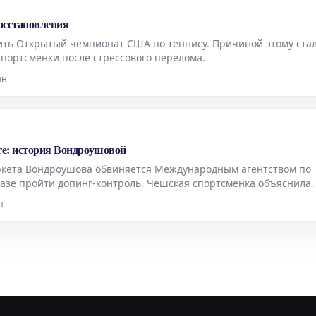
восстановления
ить Открытый чемпионат США по теннису. Причиной этому ста
портсменки после стрессового перелома.
ин
ге: история Вондроушовой
кета Вондроушова обвиняется Международным агентством по
тказе пройти допинг-контроль. Чешская спортсменка объяснила,
стигла предела после месяцев физического и психологического
н