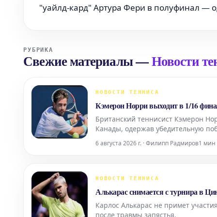
"уайлд-кард" Артура Фери в полуфинал — о
РУБРИКА
Свежие материалы
—
Новости те
НОВОСТИ ТЕННИСА
Кэмерон Норри выходит в 1/16 фин
Британский теннисист Кэмерон Но
Канады, одержав убедительную побе
гарантировал ему место в 1/16 фин
6 августа 2026 г. · Филипп Радмиров
1 мин
НОВОСТИ ТЕННИСА
Алькарас снимается с турнира в Ци
Карлос Алькарас не примет участи
после травмы запястья.