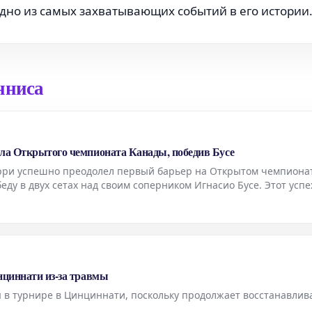
дно из самых захватывающих событий в его истории
нниса
ала Открытого чемпионата Канады, победив Бусе
рри успешно преодолел первый барьер на Открытом чемпиона
ду в двух сетах над своим соперником Игнасио Бусе. Этот успе
ала турнира.
нциннати из-за травмы
я в турнире в Цинциннати, поскольку продолжает восстанавлив