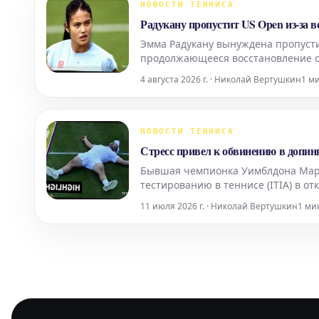
НОВОСТИ ТЕННИСА
Радукану пропустит US Open из-за 
Эмма Радукану вынуждена пропуст
продолжающееся восстановление с
4 августа 2026 г. · Николай Вертушкин
1 м
НОВОСТИ ТЕННИСА
Стресс привел к обвинению в допин
Бывшая чемпионка Уимблдона Мар
тестированию в теннисе (ITIA) в о
инцидент произошел, когда она «до
11 июля 2026 г. · Николай Вертушкин
1 ми
стресса».