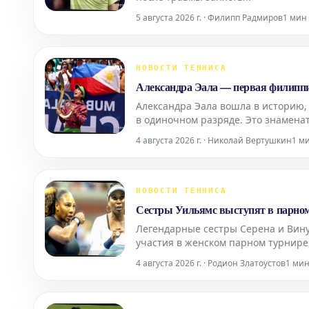
5 августа 2026 г. · Филипп Радмиров
1 мин
НОВОСТИ ТЕННИСА
Александра Эала — первая филипп
Александра Эала вошла в историю,
в одиночном разряде. Это знамена
одержала победу над первой сеяно
4 августа 2026 г. · Николай Вертушкин
1 м
НОВОСТИ ТЕННИСА
Сестры Уильямс выступят в парном
Легендарные сестры Серена и Вину
участия в женском парном турнир
4 августа 2026 г. · Родион Златоустов
1 ми