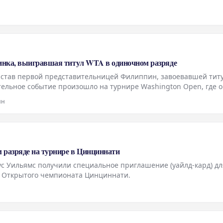
инка, выигравшая титул WTA в одиночном разряде
 став первой представительницей Филиппин, завоевавшей тит
тельное событие произошло на турнире Washington Open, где 
й Джессикой Пегулой в финальном матче, который был задержа
ин
 разряде на турнире в Цинциннати
с Уильямс получили специальное приглашение (уайлд-кард) дл
е Открытого чемпионата Цинциннати.
н