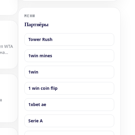
спортивных СМИ, главным фактором для
организации титульного поединка с участием
Царукяна станет его следующая победа. После
МЕНЮ
Партнёры
Tower Rush
ул WTA
она
1win mines
н.
1win
1 win coin flip
я
1xbet ae
Serie A