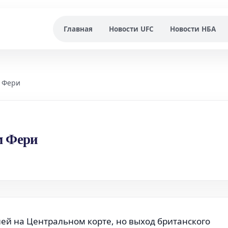
Главная
Новости UFC
Новости НБА
м Фери
м Фери
й на Центральном корте, но выход британского