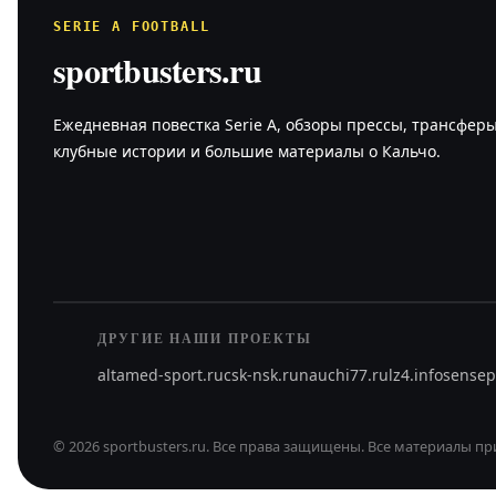
SERIE A FOOTBALL
sportbusters.ru
Ежедневная повестка Serie A, обзоры прессы, трансферы
клубные истории и большие материалы о Кальчо.
ДРУГИЕ НАШИ ПРОЕКТЫ
altamed-sport.ru
csk-nsk.ru
nauchi77.ru
lz4.info
sensep
©
2026
sportbusters.ru
.
Все права защищены.
Все материалы пр