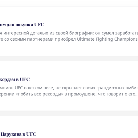
ртом для покупки UFC
я интересной деталью из своей биографии: он сумел заработат
сте со своими партнерами приобрел Ultimate Fighting Champions
ьтате удачного инвестирования. Он вложился в акции компании
н
екордам в UFC
ион UFC в легком весе, не скрывает своих грандиозных амби
рении «побить все рекорды» в промоушене, что говорит о его
 след в истории смешанных единоборств. После уверенных за
н
а Царукяна в UFC