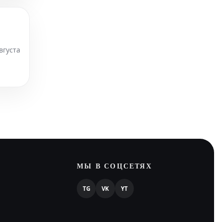
вгуста
еде.
МЫ В СОЦСЕТЯХ
TG
VK
YT