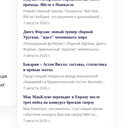
неоптимальными. В этой статье мы рассмотрим
прихода: Яйсле о Ньюкасле
три наименее выгодных соглашения, которые
Новый главный тренер "Ньюкасла" Маттиас
могут стать потенциальной проблемой для
Яйсле сообщил, что решение о дальнейшей
команд
судьбе Бруно Гимарайнса было принято ещё до
7 августа 2026 г.
его назначения на пост. По словам Яйсле, у него
Диего Форлан: новый тренер сборной
не было возможности повлиять на это решение.
Уругвая, "идол" чемпионата мира
Легендарный футболист сборной Уругвая, Диего
Форлан, признанный "идолом" чемпионата
мира, назначен новым главным тренером
7 августа 2026 г.
национальной команды. Этот шаг знаменует
Бавария – Астон Вилла: составы, статистика
собой новую главу в карьере выдающегося
и превью матча
игрока, который в свое время привел свою страну
кая
Предстоящий поединок между мюнхенской
к значительным успехам на международно
«Баварией» и бирмингемской «Астон Виллой»
ых
обещает быть захватывающим. Ниже
7 августа 2026 г.
представлена вся необходимая информация для
Мак МакКлунг переходит в Европу после
полного погружения в предматчевую атмосферу.
трех побед на конкурсе бросков сверху
Составы команд «Бавария»: (ожидаемые составы
Мак МакКлунг, несомненно, стал самым ярким
будут опубликованы ближе к матчу, но о
событием конкурса бросков сверху NBA за
последние годы. После демонстрации
7 августа 2026 г.
невероятных прыжков и креативности, редко