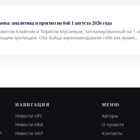
а: аналитика и прогноз на бой 1 августа 2026 года
витом Клайном и Тофиком Мусаевым, запланированный на 1 а
ающим зрелищем. Оба бойца зарекомендовали себя как яркие
горий, демонстрируя впечатляющие навыки и стремление к поб
НАВИГАЦИЯ
МЕНЮ
Новости UFC
Авторы
Новости НБА
О проекте
,
Новости НХЛ
Контакты