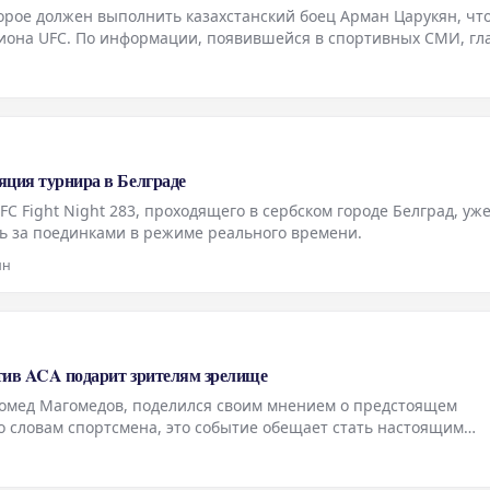
орое должен выполнить казахстанский боец Арман Царукян, чт
пиона UFC. По информации, появившейся в спортивных СМИ, г
го поединка с участием Царукяна станет его следующая побед
яция турнира в Белграде
C Fight Night 283, проходящего в сербском городе Белград, уж
ть за поединками в режиме реального времени.
ин
отив ACA подарит зрителям зрелище
гомед Магомедов, поделился своим мнением о предстоящем
о словам спортсмена, это событие обещает стать настоящим
рств. Магомедов подчеркнул, что оба промоушена стремятся
н