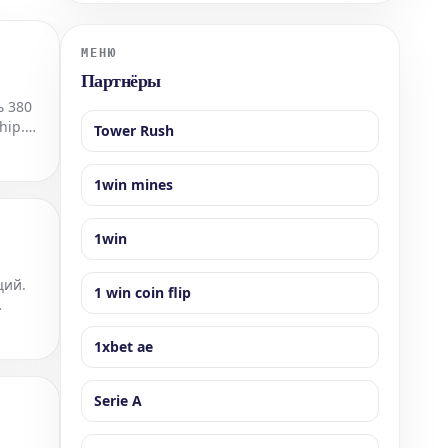
встречающихся в этом соревновании, игрок
решил не участвовать в четвертый раз подряд в
прошлом году. Однако, несмотря на то, что
МЕНЮ
МакКлу
Партнёры
ь 380
hip.
Tower Rush
,
1win mines
1win
ций.
1 win coin flip
щит
1xbet ae
Serie A