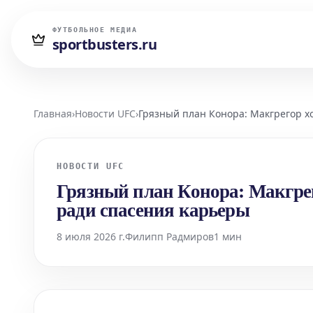
ФУТБОЛЬНОЕ МЕДИА
sportbusters.ru
Главная
›
Новости UFC
›
Грязный план Конора: Макгрегор х
НОВОСТИ UFC
Грязный план Конора: Макгрег
ради спасения карьеры
8 июля 2026 г.
Филипп Радмиров
1 мин