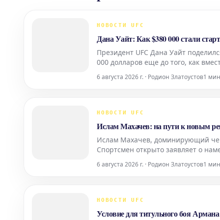
НОВОСТИ UFC
Дана Уайт: Как $380 000 стали ста
Президент UFC Дана Уайт поделилс
000 долларов еще до того, как вме
Эти средства Уайт получил в резул
6 августа 2026 г. · Родион Златоустов
1 ми
НОВОСТИ UFC
Ислам Махачев: на пути к новым р
Ислам Махачев, доминирующий чемп
Спортсмен открыто заявляет о наме
стремлении оставить неизгладимый
6 августа 2026 г. · Родион Златоустов
1 ми
титула и д
НОВОСТИ UFC
Условие для титульного боя Арман