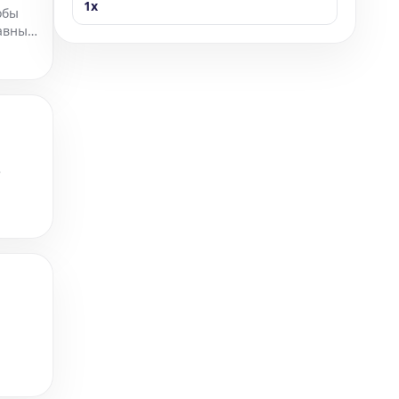
1x
обы
лавным
а.
е