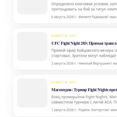
Определено ключевое условие, кот
претендовать на бой за титул чем
фактором для организации титульно
6 августа 2026 г. · Филипп Радмиров
1 мин
После
НОВОСТИ UFC
UFC Fight Night 283: Прямая трансл
Прямой эфир бойцовского вечера UF
стартовал. Зрители могут наблюда
2 августа 2026 г. · Николай Вертушкин
1 м
НОВОСТИ UFC
Магомедов: Турнир Fight Nights пр
Боец промоушена Fight Nights, Ма
совместном турнире с лигой ACA. П
праздником для любителей единобо
1 августа 2026 г. · Родион Златоустов
1 ми
показать высочайший уро