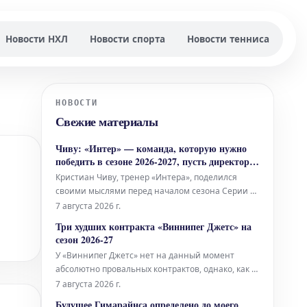
Новости НХЛ
Новости спорта
Новости тенниса
НОВОСТИ
Свежие материалы
Чиву: «Интер» — команда, которую нужно
победить в сезоне 2026-2027, пусть директора
делают свою работу
Кристиан Чиву, тренер «Интера», поделился
своими мыслями перед началом сезона Серии А
2026-2027 и предстоящим предсезонным
7 августа 2026 г.
товарищеским матчем против принципиального
Три худших контракта «Виннипег Джетс» на
соперника «Ювентуса». Он уверен, что
сезон 2026-27
«нерадзурри» являются «командой, которую
У «Виннипег Джетс» нет на данный момент
нужно победить» в новом сезоне.
абсолютно провальных контрактов, однако, как и
у любой другой команды, имеется несколько
7 августа 2026 г.
вариантов, которые можно назвать
Будущее Гимарайнса определено до моего