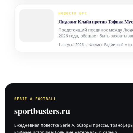
НОВОСТИ UFC
Людовит Клайн против Тофика Мусаев
Предстоящий поединок между Людо
2026 года, обещает быть захватыв
представители своих весовых кате
1 августа 2026 г. · Филипп Радмиров
1 мин
Людовит Кла
SERIE A FOOTBALL
sportbusters.ru
Ежедневная повестка Serie A, обзоры прессы, трансферы
клубные истории и большие материалы о Кальчо.