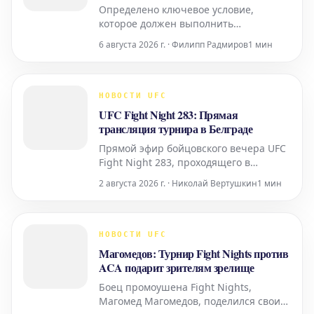
Определено ключевое условие,
которое должен выполнить
казахстанский боец Арман Царукян,
6 августа 2026 г. · Филипп Радмиров
1 мин
чтобы претендовать на бой за титул
чемпиона UFC. По информации,
появившейся в спортивных СМИ,
главным фактором для организации
НОВОСТИ UFC
титульного поединка с участием
UFC Fight Night 283: Прямая
Царукяна станет его следующая
трансляция турнира в Белграде
победа. После
Прямой эфир бойцовского вечера UFC
Fight Night 283, проходящего в
сербском городе Белград, уже
2 августа 2026 г. · Николай Вертушкин
1 мин
стартовал. Зрители могут наблюдать
за поединками в режиме реального
времени.
НОВОСТИ UFC
Магомедов: Турнир Fight Nights против
ACA подарит зрителям зрелище
Боец промоушена Fight Nights,
Магомед Магомедов, поделился своим