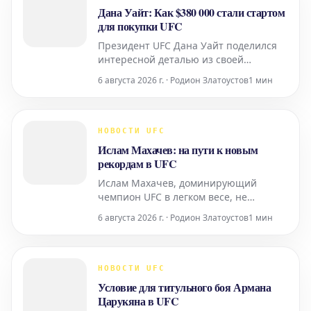
Дана Уайт: Как $380 000 стали стартом
для покупки UFC
Президент UFC Дана Уайт поделился
интересной деталью из своей
биографии: он сумел заработать 380
6 августа 2026 г. · Родион Златоустов
1 мин
000 долларов еще до того, как вместе
со своими партнерами приобрел
Ultimate Fighting Championship. Эти
средства Уайт получил в результате
НОВОСТИ UFC
удачного инвестирования. Он
Ислам Махачев: на пути к новым
вложился в акции компании,
рекордам в UFC
Ислам Махачев, доминирующий
чемпион UFC в легком весе, не
скрывает своих грандиозных амбиций.
6 августа 2026 г. · Родион Златоустов
1 мин
Спортсмен открыто заявляет о
намерении «побить все рекорды» в
промоушене, что говорит о его
стремлении оставить неизгладимый
НОВОСТИ UFC
след в истории смешанных
Условие для титульного боя Армана
единоборств. После уверенных защит
Царукяна в UFC
титула и д