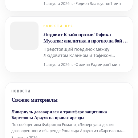
мнением о предстоящем совместном
1 августа 2026 г. · Родион Златоустов
1 мин
турнире с лигой ACA. По словам
спортсмена, это событие обещает
стать настоящим праздником для
любителей единоборств. Магомедов
НОВОСТИ UFC
подчеркнул, что оба промоушена
Людовит Клайн против Тофика
стремятся показать высочайший уро
Мусаева: аналитика и прогноз на бой 1
августа 2026 года
Предстоящий поединок между
Людовитом Клайном и Тофиком
Мусаевым, запланированный на 1
1 августа 2026 г. · Филипп Радмиров
1 мин
августа 2026 года, обещает быть
захватывающим зрелищем. Оба бойца
зарекомендовали себя как яркие
представители своих весовых
НОВОСТИ
категорий, демонстрируя
Свежие материалы
впечатляющие навыки и стремление к
победе. Людовит Кла
Ливерпуль договорился о трансфере защитника
Барселоны Араухо на правах аренды
По сообщениям Фабрицио Романо, «Ливерпуль» достиг
договоренности об аренде Рональда Араухо из «Барселоны».
Романо сообщил, что между клубами было достигнуто устное
8 августа 2026 г.