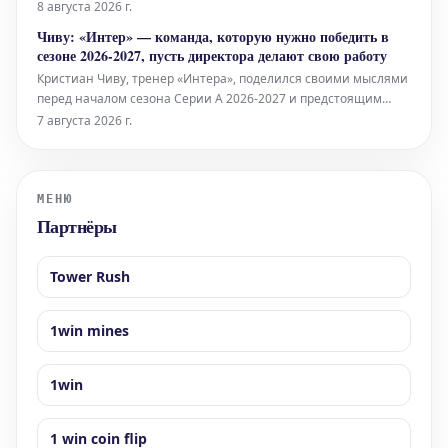
Кайла Дубаса принять еще одно решение, и обмен Джастина
8 августа 2026 г.
Бразо может оказаться самым простым решением.
Чиву: «Интер» — команда, которую нужно победить в
«Питтсбург» подписал Койвунена 6 августа на восемь лет и 32
сезоне 2026-2027, пусть директора делают свою работу
миллиона доллар
Кристиан Чиву, тренер «Интера», поделился своими мыслями
перед началом сезона Серии А 2026-2027 и предстоящим
предсезонным товарищеским матчем против
7 августа 2026 г.
принципиального соперника «Ювентуса». Он уверен, что
«нерадзурри» являются «командой, которую нужно победить»
в новом сезоне.
МЕНЮ
Партнёры
Tower Rush
1win mines
1win
1 win coin flip