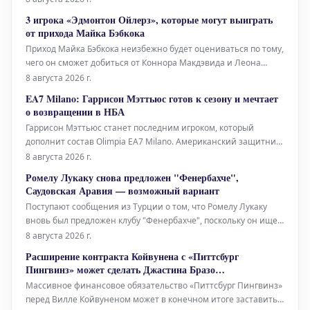
соглашение, одобренное спортивным директором
3 игрока «Эдмонтон Ойлерз», которые могут выиграть
«Барселоны» Деку. Сделка предусматривает аренду с правом
от прихода Майка Бэбкока
последующего выкупа. Предполагает
Приход Майка Бэбкока неизбежно будет оцениваться по тому,
чего он сможет добиться от Коннора Макдэвида и Леона
Драйзайтля. Однако некоторые игроки «Эдмонтон Ойлерз»,
8 августа 2026 г.
которые могут получить наибольшую пользу от смены
EA7 Milano: Гаррисон Мэттьюс готов к сезону и мечтает
тренера, находятся гораздо ниже в командной иерархии.
о возвращении в НБА
Бэбкок сделал увели
Гаррисон Мэттьюс станет последним игроком, который
дополнит состав Olimpia EA7 Milano. Американский защитник,
имеющий за плечами несколько сезонов в НБА, проведет в
8 августа 2026 г.
команде этот год. Последний сезон Мэттьюс завершил в
Ромелу Лукаку снова предложен "Фенербахче",
декабре после ухода из "Пэйсерс". В целом, с 2019 года он
Саудовская Аравия — возможный вариант
набирал в среднем 6.4
Поступают сообщения из Турции о том, что Ромелу Лукаку
вновь был предложен клубу "Фенербахче", поскольку он ищет
новое место для сезона 2026-27. Однако, согласно последней
8 августа 2026 г.
информации, переезд в Саудовскую Аравию также
Расширение контракта Койвунена с «Питтсбург
становится возможным. Лукаку предложен "Фенербахче" 33-
Пингвинз» может сделать Джастина Бразо
летний Лукаку
эквивалентным
Массивное финансовое обязательство «Питтсбург Пингвинз»
перед Вилле Койвуненом может в конечном итоге заставить